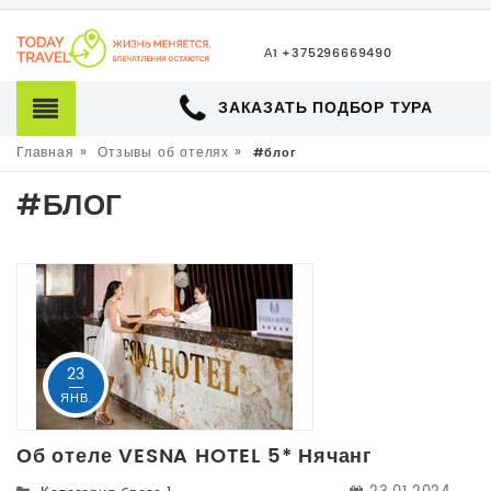
ЗАКАЗАТЬ ПОДБОР ТУРА
»
»
Главная
Отзывы об отелях
#блог
#БЛОГ
23
ЯНВ.
Об отеле VESNA HOTEL 5* Нячанг